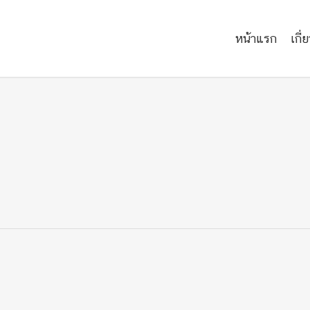
หน้าแรก
เกี่