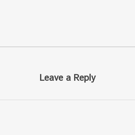
Leave a Reply