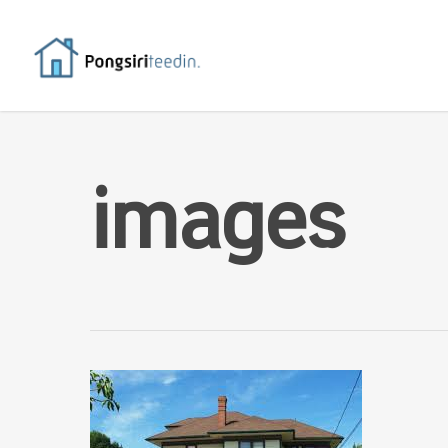
images