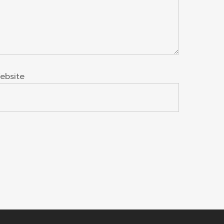
ebsite